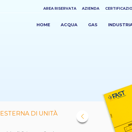
Top
AREA RISERVATA
AZIENDA
CERTIFICAZI
menu
HOME
ACQUA
GAS
INDUSTRI
NAVIGAZIONE
PRINCIPALE
ESTERNA DI UNITÀ