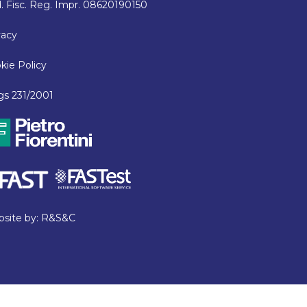
. Fisc. Reg. Impr. 08620190150
vacy
kie Policy
lgs 231/2001
site by:
R&S&C