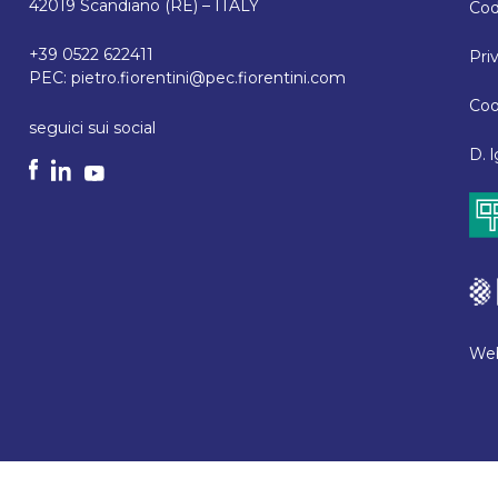
42019 Scandiano (RE) – ITALY
Cod
+39 0522 622411
Pri
PEC:
pietro.fiorentini@pec.fiorentini.com
Coo
seguici sui social
D. 
Web