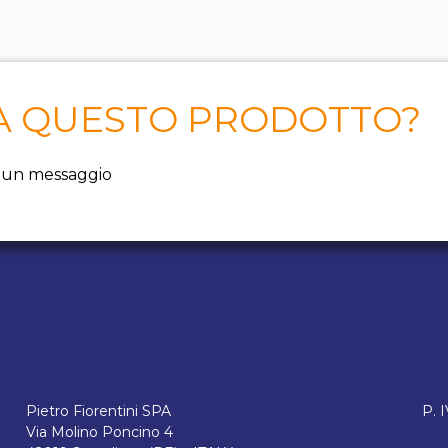
 A QUESTO PRODOTTO?
ci un messaggio
Pietro Fiorentini SPA
P. 
Via Molino Poncino 4