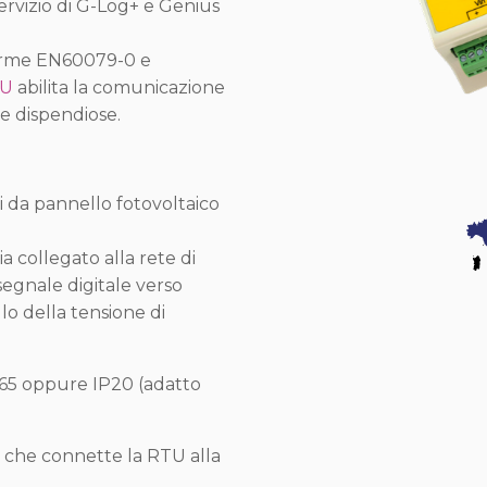
servizio di G-Log+ e Genius
norme EN60079-0 e
U
abilita la comunicazione
e dispendiose.
i da pannello fotovoltaico
ia collegato alla rete di
segnale digitale verso
llo della tensione di
P65 oppure IP20 (adatto
5 che connette la RTU alla