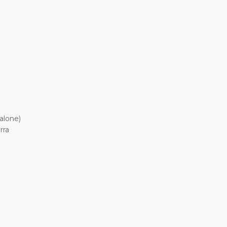
alone)
rra