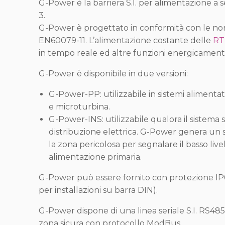
G-Power è la barriera S.I. per alimentazione a 
3.
G-Power è progettato in conformità con le 
EN60079-11. L’alimentazione costante delle
RT
in tempo reale ed altre funzioni energicament
G-Power è disponibile in due versioni:
G-Power-PP: utilizzabile in sistemi alimentat
e microturbina.
G-Power-INS: utilizzabile qualora il sistema s
distribuzione elettrica. G-Power genera un 
la zona pericolosa per segnalare il basso live
alimentazione primaria.
G-Power può essere fornito con protezione I
per installazioni su barra DIN).
G-Power dispone di una linea seriale S.I. RS48
zona sicura con protocollo ModBus.