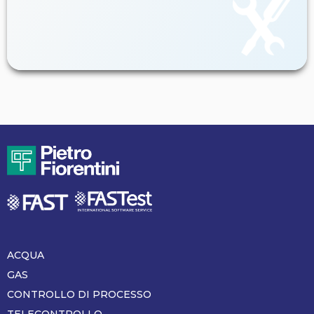
ACQUA
Piè
di
GAS
pagina
CONTROLLO DI PROCESSO
TELECONTROLLO