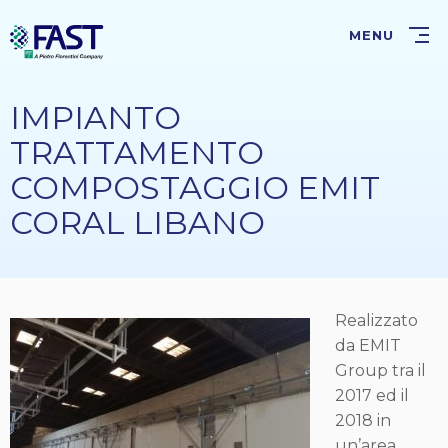
Salta
al
MENU
contenuto
principale
IMPIANTO
TRATTAMENTO
COMPOSTAGGIO EMIT
CORAL LIBANO
Realizzato
da EMIT
Group tra il
2017 ed il
2018 in
un’area